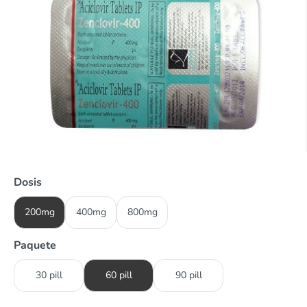
Dosis
200mg
400mg
800mg
Paquete
30 pill
60 pill
90 pill