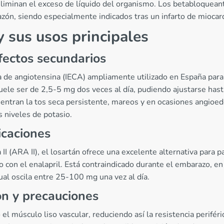
eliminan el exceso de líquido del organismo. Los betabloqueant
razón, siendo especialmente indicados tras un infarto de miocar
 sus usos principales
efectos secundarios
a de angiotensina (IECA) ampliamente utilizado en España para e
 suele ser de 2,5-5 mg dos veces al día, pudiendo ajustarse has
ntran la tos seca persistente, mareos y en ocasiones angioe
s niveles de potasio.
icaciones
I (ARA II), el losartán ofrece una excelente alternativa para p
 con el enalapril. Está contraindicado durante el embarazo, en 
ual oscila entre 25-100 mg una vez al día.
n y precauciones
el músculo liso vascular, reduciendo así la resistencia perifér