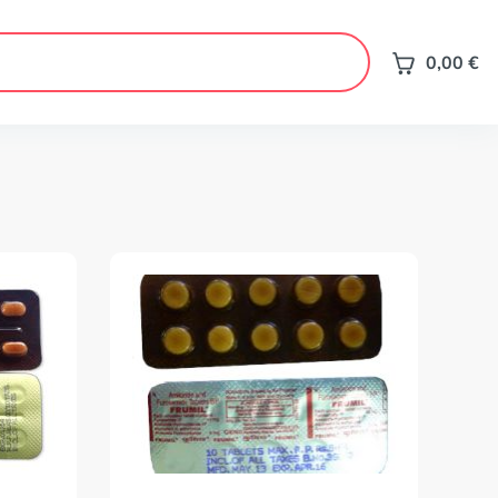
0,00
€