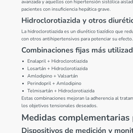
avanzada y aquellos con hipertensión sistólica aisla
pacientes con insuficiencia hepática grave.
Hidroclorotiazida y otros diuréti
La hidroclorotiazida es un diurético tiazídico que 
con otros antihipertensivos para potenciar su efecto.
Combinaciones fijas más utiliza
Enalapril + Hidroclorotiazida
Losartán + Hidroclorotiazida
Amlodipino + Valsartán
Perindopril + Amlodipino
Telmisartán + Hidroclorotiazida
Estas combinaciones mejoran la adherencia al tratam
los objetivos tensionales deseados.
Medidas complementarias pa
Dispositivos de medición y moni