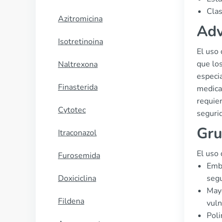
Clas
Azitromicina
Adv
Isotretinoina
El uso 
que los
Naltrexona
especi
Finasterida
medica
requier
Cytotec
segurid
Gru
Itraconazol
El uso 
Furosemida
Emba
Doxiciclina
segu
Mayo
Fildena
vuln
Poli