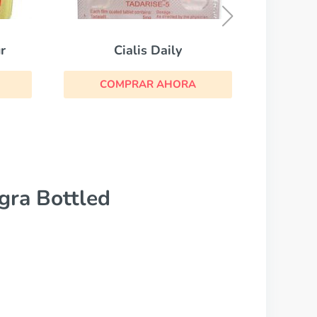
COMPRAR AHORA
C
A
gra Bottled