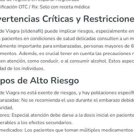
ificación OTC / Rx: Solo con receta médica
ertencias Críticas y Restriccion
de Viagra (sildenafil) puede implicar riesgos, especialmente e
 pacientes en condiciones de salud delicadas consulten a un mé
almente importante para embarazadas, personas mayores de 6
mentos. Además, es crucial tener en cuenta las precauciones n
en atención, como conducir, o al consumir alcohol. Estos aspec
ad de los individuos.
pos de Alto Riesgo
de Viagra no está exento de riesgos, y hay poblaciones específ
razadas: No se recomienda el uso durante el embarazo debido
ridad.
res: Especial atención debe darse a la dosis inicial en pacie
erables a los efectos secundarios.
medicados: Los pacientes que toman múltiples medicamentos 