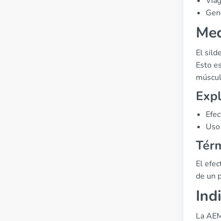
Viag
Gen
Mec
El sild
Esto es
músculo
Expl
Efec
Uso 
Térm
El efe
de un p
Ind
La AEMP