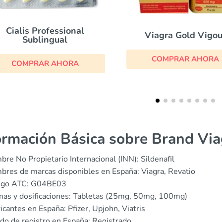
Viagra Gold Vigour
Cialis Daily
COMPRAR AHORA
COMPRAR AHOR
ormación Básica sobre Brand Via
re No Propietario Internacional (INN): Sildenafil
res de marcas disponibles en España: Viagra, Revatio
igo ATC: G04BE03
as y dosificaciones: Tabletas (25mg, 50mg, 100mg)
icantes en España: Pfizer, Upjohn, Viatris
do de registro en España: Registrado