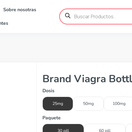
Sobre nosotras
Búsqueda
de
productos
ntes
Brand Viagra Bott
Dosis
25mg
50mg
100mg
Paquete
30 pill
60 pill