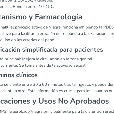
ra 50mg: 20-25€/4 tabletas.
éricos: Rondan entre 10-15€.
anismo y Farmacología
enafil, el principio activo de Viagra, funciona inhibiendo la PDE
 clave para facilitar la erección en respuesta a la excitación sex
 liso en las arterias del pene.
icación simplificada para pacientes
to principal: Mejora la circulación en la zona genital.
corriente: Se toma antes de la actividad sexual.
inos clínicos
cto se siente entre 30 a 60 minutos tras la ingesta, y puede d
aciente a otro. Esta información es crucial para los usuarios qu
icaciones y Usos No Aprobados
S ha aprobado Viagra principalmente para la disfunción eréctil