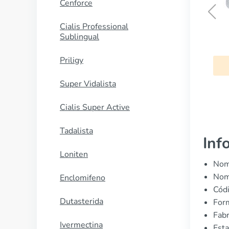
Cenforce
Cialis Professional
Cialis Professional
Sublingual
Sublingual
Priligy
COMPRAR AHORA
Super Vidalista
Cialis Super Active
Tadalista
Inf
Loniten
Nomb
Nomb
Enclomifeno
Cód
Dutasterida
Form
Fabr
Ivermectina
Esta