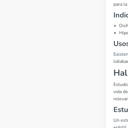
para l
Indi
Disf
Hipe
Uso
Existen
lidiaba
Hal
Estudio
vida de
relevan
Estu
Un est
erécti