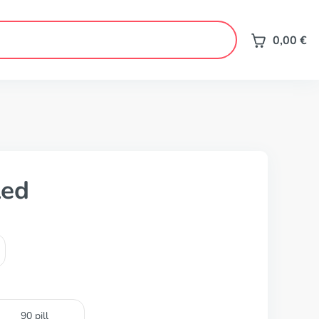
0,00
€
led
90 pill