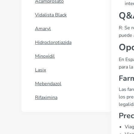
Acamprosato
inte
Q&A
Vidalista Black
R: Se 
Amaryl
puede 
Hidroclorotiazida
Opc
Minoxidil
En Espa
para la
Lasix
Farm
Mebendazol
Las fa
los pre
Rifaximina
legali
Prec
Viag