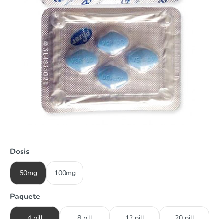
Dosis
50mg
100mg
Paquete
4 pill
8 pill
12 pill
20 pill