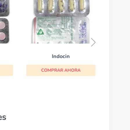
CO
Indocin
COMPRAR AHORA
es