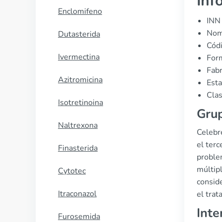
Inf
Enclomifeno
INN 
Nomb
Dutasterida
Cód
Ivermectina
Form
Fabr
Azitromicina
Esta
Clas
Isotretinoina
Grup
Naltrexona
Celebr
el terc
Finasterida
proble
múltip
Cytotec
consid
Itraconazol
el tra
Inte
Furosemida