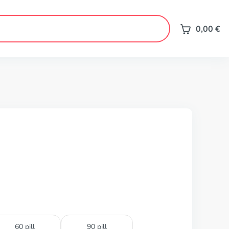
0,00
€
60 pill
90 pill