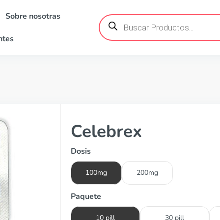
Sobre nosotras
Búsqueda
de
productos
ntes
Celebrex
Dosis
100mg
200mg
Paquete
10 pill
30 pill