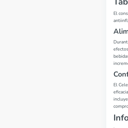
Tab
El cons
antiinf
Alim
Durant
efecto
bebida
increm
Conf
El Cel
eficac
incluye
compro
Inf