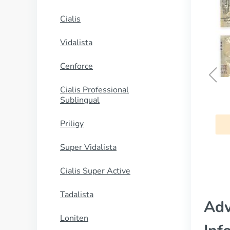
Cialis
Vidalista
Cenforce
Cialis Professional
Naprosyn
Sublingual
Priligy
COMPRAR AHORA
Super Vidalista
Cialis Super Active
Tadalista
Adv
Loniten