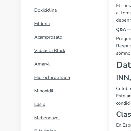
El con
Doxiciclina
al tom
deben t
Fildena
Q&A — 
Acamprosato
Pregun
Respue
Vidalista Black
somnol
Dat
Amaryl
INN
Hidroclorotiazida
Celebr
Minoxidil
Este an
condici
Lasix
Clas
Mebendazol
En Esp