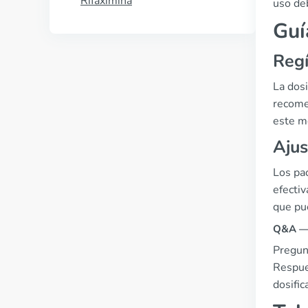
Rifaximina
uso de
Guí
Regí
La dosi
recome
este m
Ajus
Los pac
efectiv
que pu
Q&A — 
Pregun
Respue
dosific