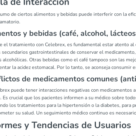
la de Interacción
umo de ciertos alimentos y bebidas puede interferir con la efi
lamatorio.
entos y bebidas (café, alcohol, lácteos
e el tratamiento con Celebrex, es fundamental estar atento al
s secundarios gastrointestinales de conservar el medicamento,
s alcohólicas. Otras bebidas como el café tampoco son las mejo
entar la acidez estomacal. Por lo tanto, se aconseja consumir 
lictos de medicamentos comunes (antih
ebrex puede tener interacciones negativas con medicamentos an
ia. Es crucial que los pacientes informen a su médico sobre t
ndo los tratamientos para la hipertensión o la diabetes, para p
meter su salud. Un seguimiento médico continuo es necesario
ormes y Tendencias de Usuarios