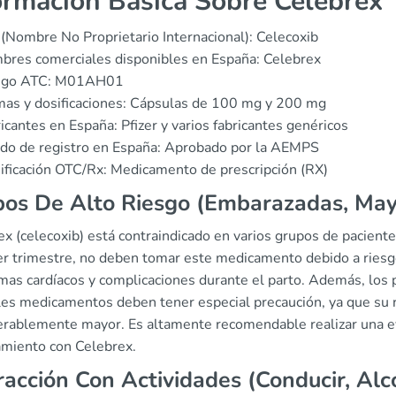
ormación Básica Sobre Celebrex
(Nombre No Proprietario Internacional): Celecoxib
res comerciales disponibles en España: Celebrex
igo ATC: M01AH01
as y dosificaciones: Cápsulas de 100 mg y 200 mg
icantes en España: Pfizer y varios fabricantes genéricos
do de registro en España: Aprobado por la AEMPS
ificación OTC/Rx: Medicamento de prescripción (RX)
os De Alto Riesgo (Embarazadas, May
ex (celecoxib) está contraindicado en varios grupos de pacien
er trimestre, no deben tomar este medicamento debido a riesgo
mas cardíacos y complicaciones durante el parto. Además, los
les medicamentos deben tener especial precaución, ya que su 
erablemente mayor. Es altamente recomendable realizar una e
tamiento con Celebrex.
racción Con Actividades (Conducir, Alc