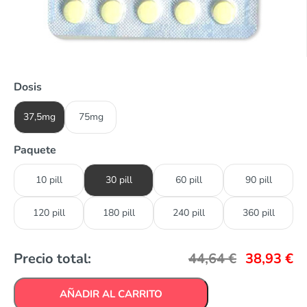
Dosis
37,5mg
75mg
Paquete
10 pill
30 pill
60 pill
90 pill
120 pill
180 pill
240 pill
360 pill
Precio total:
44,64
€
38,93
€
AÑADIR AL CARRITO