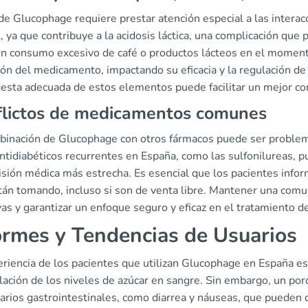
de Glucophage requiere prestar atención especial a las interacc
, ya que contribuye a la acidosis láctica, una complicación q
un consumo excesivo de café o productos lácteos en el momento
ón del medicamento, impactando su eficacia y la regulación de 
gesta adecuada de estos elementos puede facilitar un mejor co
flictos de medicamentos comunes
binación de Glucophage con otros fármacos puede ser problemá
ntidiabéticos recurrentes en España, como las sulfonilureas, pu
isión médica más estrecha. Es esencial que los pacientes inf
tán tomando, incluso si son de venta libre. Mantener una comun
as y garantizar un enfoque seguro y eficaz en el tratamiento de
ormes y Tendencias de Usuarios
eriencia de los pacientes que utilizan Glucophage en España e
lación de los niveles de azúcar en sangre. Sin embargo, un por
rios gastrointestinales, como diarrea y náuseas, que pueden di