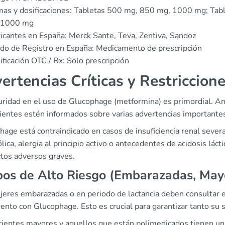
as y dosificaciones: Tabletas 500 mg, 850 mg, 1000 mg; Tab
 1000 mg
icantes en España: Merck Sante, Teva, Zentiva, Sandoz
do de Registro en España: Medicamento de prescripción
ificación OTC / Rx: Solo prescripción
ertencias Críticas y Restriccion
uridad en el uso de Glucophage (metformina) es primordial. Ant
cientes estén informados sobre varias advertencias importante
hage está contraindicado en casos de insuficiencia renal seve
ica, alergia al principio activo o antecedentes de acidosis lác
ctos adversos graves.
os de Alto Riesgo (Embarazadas, Mayo
jeres embarazadas o en periodo de lactancia deben consultar e
ento con Glucophage. Esto es crucial para garantizar tanto su 
cientes mayores y aquellos que están polimedicados tienen un