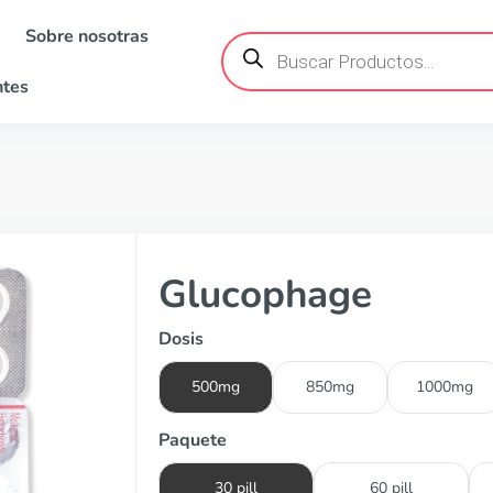
Sobre nosotras
Búsqueda
de
productos
ntes
Glucophage
Dosis
500mg
850mg
1000mg
Paquete
30 pill
60 pill