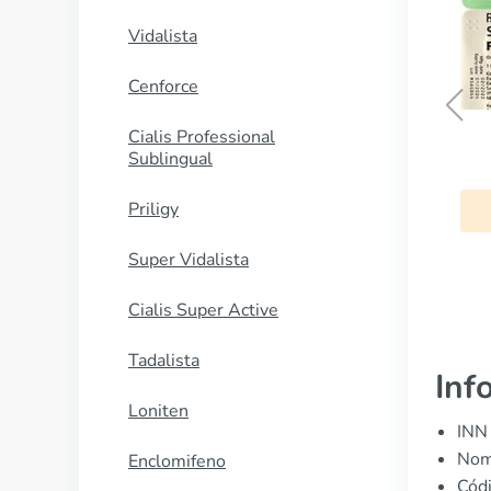
Vidalista
Cenforce
Cialis Professional
Semaglutida
Sublingual
Priligy
COMPRAR AHORA
Super Vidalista
Cialis Super Active
Tadalista
Inf
Loniten
INN 
Nom
Enclomifeno
Cód