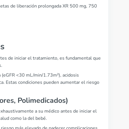
letas de liberación prolongada XR 500 mg, 750
es
es de iniciar el tratamiento, es fundamental que
s.
ra (eGFR <30 mL/min/1.73m²), acidosis
tica. Estas condiciones pueden aumentar el riesgo
res, Polimedicados)
xhaustivamente a su médico antes de iniciar el
salud como la del bebé.
 riesgo más elevado de padecer complicaciones.