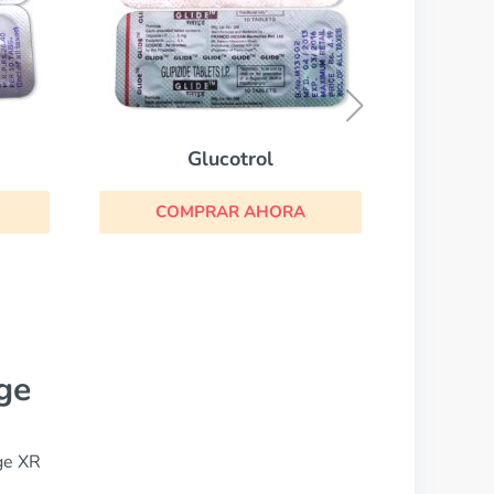
Actos
COMPRAR AHORA
A
ge
ge XR