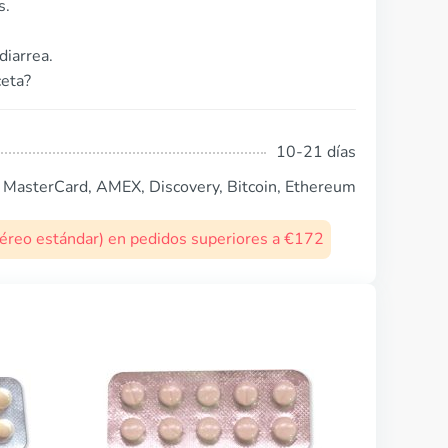
s.
diarrea.
ceta?
10-21 días
, MasterCard, AMEX, Discovery, Bitcoin, Ethereum
 aéreo estándar) en pedidos superiores a €172