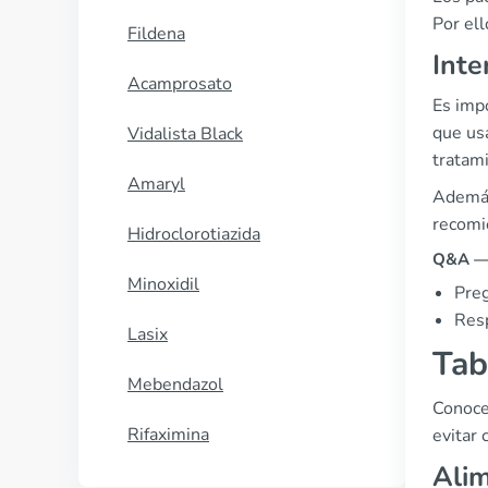
Por ell
Fildena
Inte
Acamprosato
Es imp
que usa
Vidalista Black
tratam
Amaryl
Además
recomie
Hidroclorotiazida
Q&A — 
Minoxidil
Preg
Resp
Lasix
Tab
Mebendazol
Conoce
Rifaximina
evitar
Alim