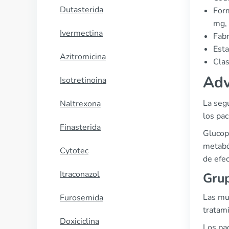
Dutasterida
Form
mg,
Ivermectina
Fabr
Esta
Azitromicina
Clas
Adv
Isotretinoina
La seg
Naltrexona
los pa
Finasterida
Glucop
metaból
Cytotec
de efe
Itraconazol
Grup
Las mu
Furosemida
tratami
Doxiciclina
Los pa