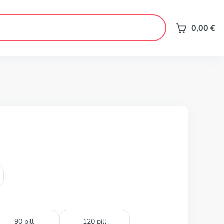
0,00
€
90 pill
120 pill