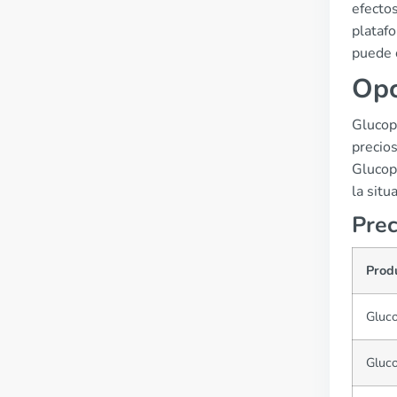
efecto
platafo
puede 
Opc
Glucop
precio
Glucop
la situ
Prec
Prod
Gluc
Gluc