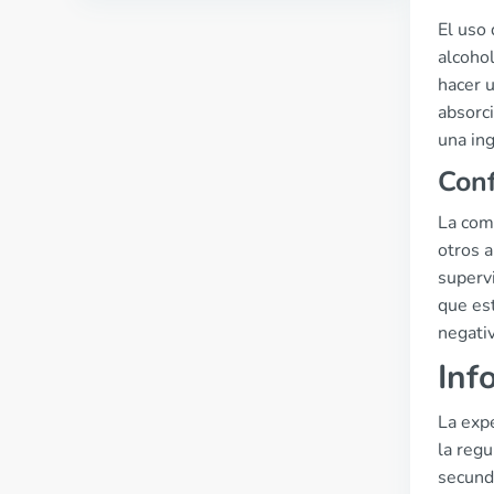
El uso 
alcohol
hacer 
absorci
una in
Con
La com
otros a
superv
que es
negativ
Inf
La exp
la regu
secunda