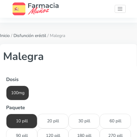
Inicio
/
Disfunción eréctil
/ Malegra
Malegra
Dosis
100mg
Paquete
10 pill
20 pill
30 pill
60 pill
90 pill
120 pill
180 pill
270 pill