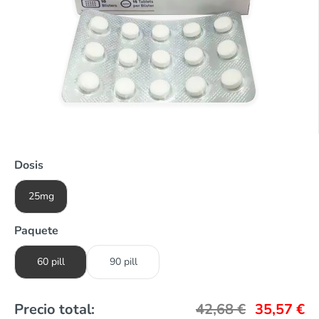
Dosis
25mg
Paquete
60 pill
90 pill
Precio total:
42,68
€
35,57
€