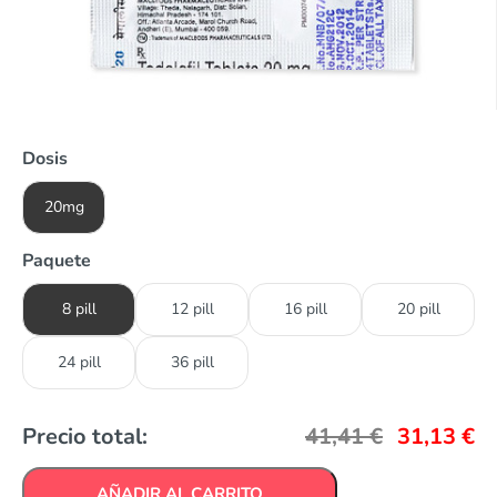
Dosis
20mg
Paquete
8 pill
12 pill
16 pill
20 pill
24 pill
36 pill
Precio total:
41,41
€
31,13
€
AÑADIR AL CARRITO