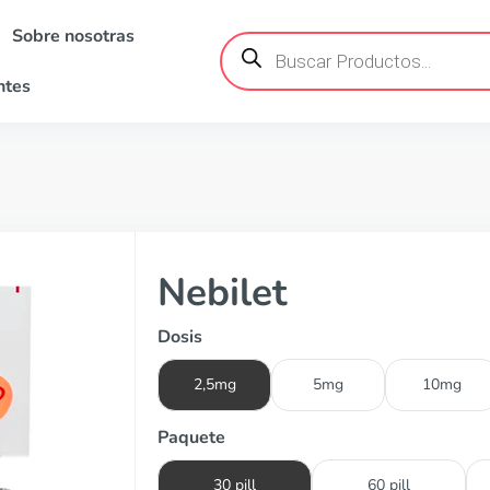
Sobre nosotras
Búsqueda
de
productos
ntes
Nebilet
Dosis
2,5mg
5mg
10mg
Paquete
30 pill
60 pill