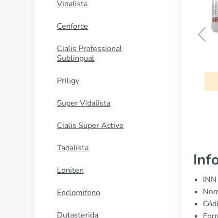
Vidalista
Cenforce
Cialis Professional
Esidrex
Sublingual
Priligy
COMPRAR AHORA
Super Vidalista
Cialis Super Active
Tadalista
Inf
Loniten
INN 
Nomb
Enclomifeno
Cód
Dutasterida
Form