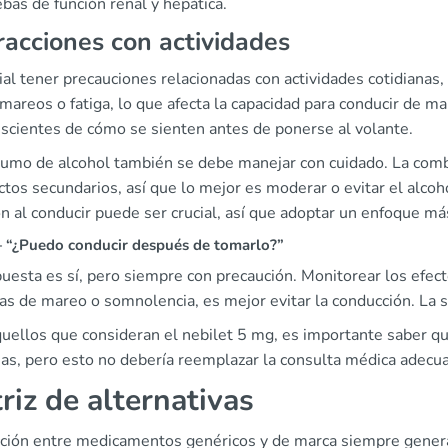
bas de función renal y hepática.
racciones con actividades
ial tener precauciones relacionadas con actividades cotidianas
mareos o fatiga, lo que afecta la capacidad para conducir de ma
nscientes de cómo se sienten antes de ponerse al volante.
sumo de alcohol también se debe manejar con cuidado. La combi
ctos secundarios, así que lo mejor es moderar o evitar el alcoh
n al conducir puede ser crucial, así que adoptar un enfoque m
“¿Puedo conducir después de tomarlo?”
uesta es sí, pero siempre con precaución. Monitorear los efect
as de mareo o somnolencia, es mejor evitar la conducción. La s
uellos que consideran el nebilet 5 mg, es importante saber qu
ias, pero esto no debería reemplazar la consulta médica adecu
riz de alternativas
cción entre medicamentos genéricos y de marca siempre gener