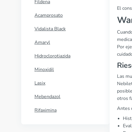
Fildena
El con
Acamprosato
War
Vidalista Black
Cuando
medica
Amaryl
Por ej
cuidad
Hidroclorotiazida
Ries
Minoxidil
Las muj
Lasix
Nebilet
posibl
Mebendazol
otros 
Antes 
Rifaximina
Hist
Eval