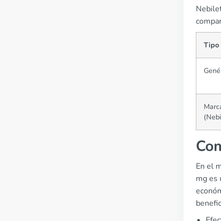
Nebilet
compar
Tipo
Gené
Marc
(Nebi
Com
En el 
mg es u
económ
benefic
Efec