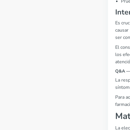
Prue
Inte
Es cruc
causar 
ser co
El con
los efe
atenció
Q&A — 
La resp
síntom
Para aq
farmac
Mat
La ele