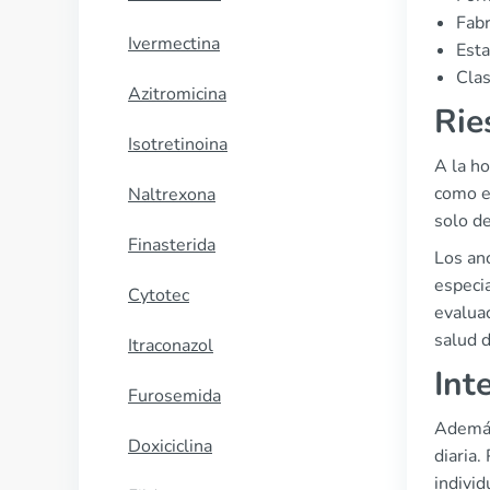
Fabr
Ivermectina
Esta
Clas
Azitromicina
Rie
Isotretinoina
A la ho
como e
Naltrexona
solo de
Finasterida
Los anc
especi
Cytotec
evaluac
salud d
Itraconazol
Int
Furosemida
Además
Doxiciclina
diaria
individ