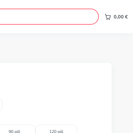
0,00
€
90 pill
120 pill