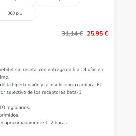
360 pill
31,14
€
25,95
€
ebilet sin receta, con entrega de 5 a 14 días en
nimo.
e la hipertensión y la insuficiencia cardíaca. El
r selectivo de los receptores beta-1
 10 mg diarios.
primidos.
en aproximadamente 1-2 horas.