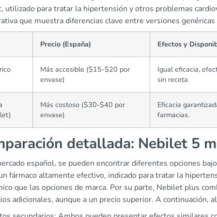
, utilizado para tratar la hipertensión y otros problemas cardi
ativa que muestra diferencias clave entre versiones genéricas
Precio (España)
Efectos y Disponi
rico
Más accesible ($15-$20 por
Igual eficacia, efe
envase)
sin receta.
a
Más costoso ($30-$40 por
Eficacia garantizad
let)
envase)
farmacias.
paración detallada: Nebilet 5 m
mercado español, se pueden encontrar diferentes opciones baj
n fármaco altamente efectivo, indicado para tratar la hipertens
ico que las opciones de marca. Por su parte, Nebilet plus comb
ios adicionales, aunque a un precio superior. A continuación, 
tos secundarios: Ambos pueden presentar efectos similares co