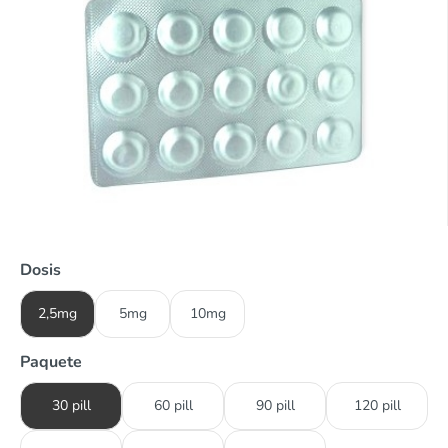
Dosis
2,5mg
5mg
10mg
Paquete
30 pill
60 pill
90 pill
120 pill