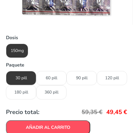
Dosis
150mg
Paquete
30 pill
60 pill
90 pill
120 pill
180 pill
360 pill
Precio total:
59,35
€
49,45
€
AÑADIR AL CARRITO