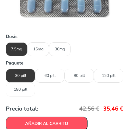
Dosis
7.5mg
15mg
30mg
Paquete
30 pill
60 pill
90 pill
120 pill
180 pill
Precio total:
42,56
€
35,46
€
AÑADIR AL CARRITO