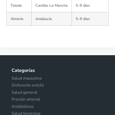
Toledo
Castilla-La Mancha
5–9 días
Almería
Andalucía
5–9 días
Categorías
Salud masculina
Disfunción eréctil
Salud general
Presión arterial
Antibióticos
Salud femenina