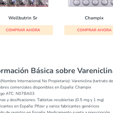
Wellbutrin Sr
Champix
COMPRAR AHORA
COMPRAR AHORA
ormación Básica sobre Vareniclin
(Nombre Internacional No Propietario): Vareniclina (tartrato de
bres comerciales disponibles en España: Champix
igo ATC: N07BA03
as y dosificaciones: Tabletas recubiertas (0.5 mg y 1 mg)
icantes en España: Pfizer y varios fabricantes genéricos
do de registro en España: Medicamento sujeto a prescripción