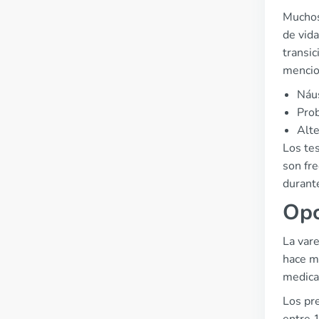
Muchos 
de vida
transi
mencio
Náu
Pro
Alte
Los te
son fr
durante
Opc
La vare
hace má
medica
Los pr