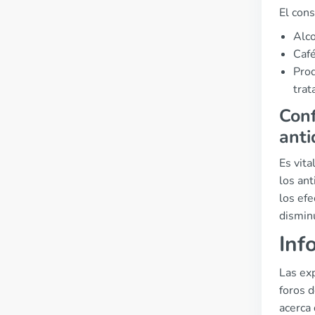
El cons
Alco
Café
Prod
trat
Conf
anti
Es vit
los ant
los ef
disminu
Inf
Las exp
foros 
acerca