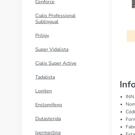
Cenforce
Cialis Professional
Sublingual
Priligy
Super Vidalista
Cialis Super Active
Tadalista
Inf
Loniten
INN 
Nom
Enclomifeno
Cód
Dutasterida
Form
Fabr
Ivermectina
Esta