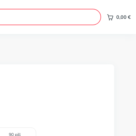
0,00
€
90 pill