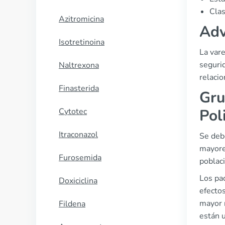
Clas
Azitromicina
Adv
Isotretinoina
La vare
seguri
Naltrexona
relacio
Finasterida
Gru
Pol
Cytotec
Itraconazol
Se debe
mayore
Furosemida
poblac
Los pa
Doxiciclina
efecto
mayor 
Fildena
están u