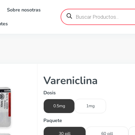
Sobre nosotras
Búsqueda
de
productos
ntes
Vareniclina
Dosis
0.5mg
1mg
Paquete
30 pill
60 pill