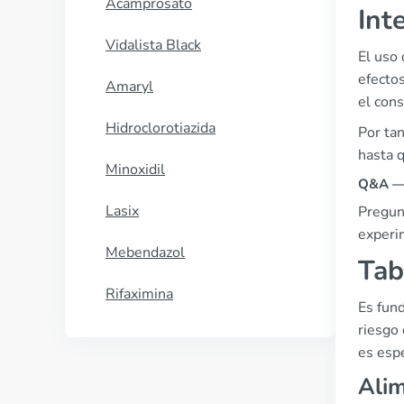
Acamprosato
Int
Vidalista Black
El uso 
efecto
Amaryl
el con
Hidroclorotiazida
Por ta
hasta 
Minoxidil
Q&A — 
Lasix
Pregunt
experi
Mebendazol
Tab
Rifaximina
Es fund
riesgo 
es esp
Alim