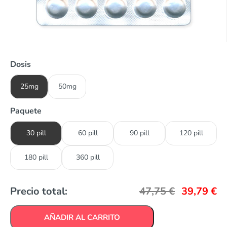
Dosis
25mg
50mg
Paquete
30 pill
60 pill
90 pill
120 pill
180 pill
360 pill
Precio total:
47,75
€
39,79
€
AÑADIR AL CARRITO