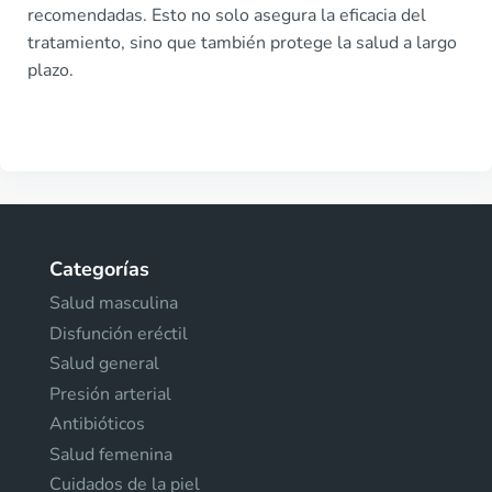
recomendadas. Esto no solo asegura la eficacia del
tratamiento, sino que también protege la salud a largo
plazo.
Categorías
Salud masculina
Disfunción eréctil
Salud general
Presión arterial
Antibióticos
Salud femenina
Cuidados de la piel