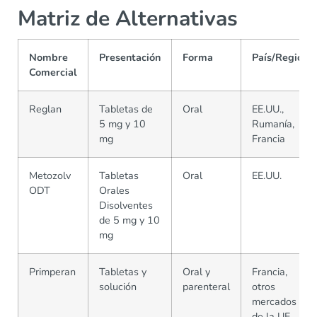
Matriz de Alternativas
Nombre
Presentación
Forma
País/Región
Comercial
Reglan
Tabletas de
Oral
EE.UU.,
5 mg y 10
Rumanía,
mg
Francia
Metozolv
Tabletas
Oral
EE.UU.
ODT
Orales
Disolventes
de 5 mg y 10
mg
Primperan
Tabletas y
Oral y
Francia,
solución
parenteral
otros
mercados
de la UE