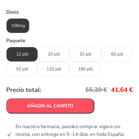
Dosis
100mg
Paquete
12 pill
20 pill
32 pill
60 pill
92 pill
120 pill
180 pill
Precio total:
55,39
€
41,64
€
AÑADIR AL CARRITO
En nuestra farmacia, puedes comprar vigora sin
receta, con entrega en 5–14 días en toda España.