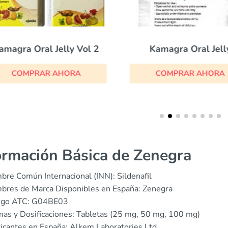
amagra Oral Jelly Vol 2
Kamagra Oral Jell
COMPRAR AHORA
COMPRAR AHORA
ormación Básica de Zenegra
re Común Internacional (INN): Sildenafil
bres de Marca Disponibles en España: Zenegra
igo ATC: G04BE03
as y Dosificaciones: Tabletas (25 mg, 50 mg, 100 mg)
icantes en España: Alkem Laboratories Ltd.