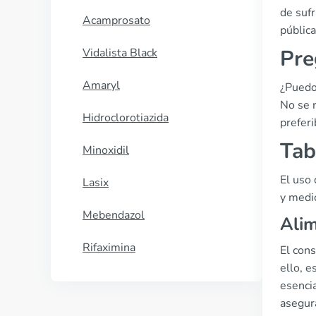
de sufr
Acamprosato
pública
Pre
Vidalista Black
Amaryl
¿Puedo
No se 
Hidroclorotiazida
prefer
Tab
Minoxidil
El uso
Lasix
y medi
Mebendazol
Alim
Rifaximina
El con
ello, e
esencia
asegur