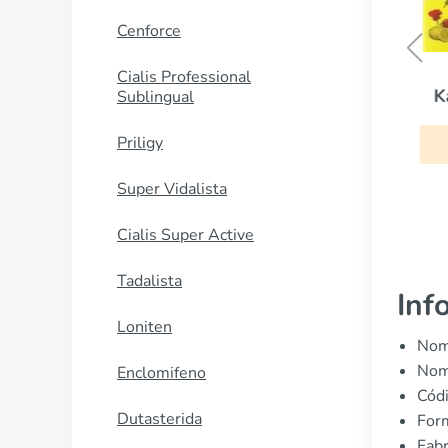
Cenforce
Cialis Professional
Cialis Soft
K
Sublingual
Priligy
COMPRAR AHORA
Super Vidalista
Cialis Super Active
Tadalista
Inf
Loniten
Nomb
Nom
Enclomifeno
Cód
Dutasterida
Form
Fabr