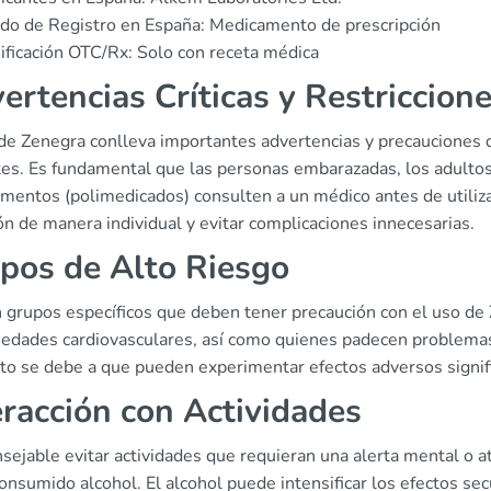
do de Registro en España: Medicamento de prescripción
ificación OTC/Rx: Solo con receta médica
ertencias Críticas y Restriccion
 de Zenegra conlleva importantes advertencias y precauciones q
tes. Es fundamental que las personas embarazadas, los adulto
mentos (polimedicados) consulten a un médico antes de utiliz
ón de manera individual y evitar complicaciones innecesarias.
pos de Alto Riesgo
n grupos específicos que deben tener precaución con el uso d
edades cardiovasculares, así como quienes padecen problemas 
sto se debe a que pueden experimentar efectos adversos signi
eracción con Actividades
sejable evitar actividades que requieran una alerta mental o 
onsumido alcohol. El alcohol puede intensificar los efectos se