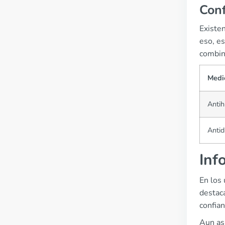
Con
Existe
eso, es
combin
Medi
Antih
Antid
Inf
En los
destaca
confian
Aun así