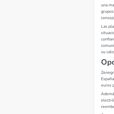
una may
grupos
consej
Las pl
situaci
confia
comuni
su cali
Opc
Zenegra
España
euros 
Además
electró
reembol