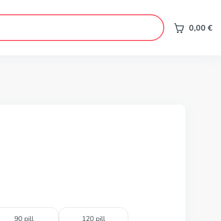
0,00
€
90 pill
120 pill