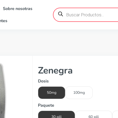
Sobre nosotras
Búsqueda
de
productos
ntes
Zenegra
Dosis
50mg
100mg
Paquete
30 pill
60 pill