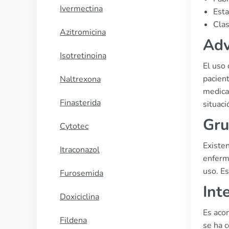
Ivermectina
Esta
Clas
Azitromicina
Adv
Isotretinoina
El uso
pacien
Naltrexona
medica
Finasterida
situaci
Gru
Cytotec
Existe
Itraconazol
enferm
uso. E
Furosemida
Int
Doxiciclina
Es acon
Fildena
se ha c