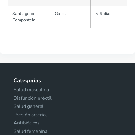
Santiago de
Galicia
5-9 días
Compostela
Categorías
Salud masculina
Disfunción eréctil
Salud general
Presión arterial
Antibióticos
Salud femenina