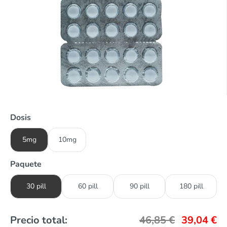
Dosis
5mg
10mg
Paquete
30 pill
60 pill
90 pill
180 pill
Precio total:
46,85
€
39,04
€