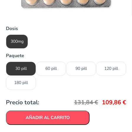
Dosis
300mg
Paquete
30 pill
60 pill
90 pill
120 pill
180 pill
Precio total:
131,84
€
109,86
€
AÑADIR AL CARRITO