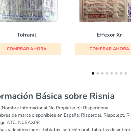
Effexor Xr
Wellbutrin Sr
COMPRAR AHORA
COMPRAR AHOR
ormación Básica sobre Risnia
(Nombre Internacional No Propietario): Risperidona
res de marca disponibles en España: Risperdal, Rispolept, Ri
igo ATC: N05AX08
as y dosificaciones: tabletas, solución oral, tabletas desinteg