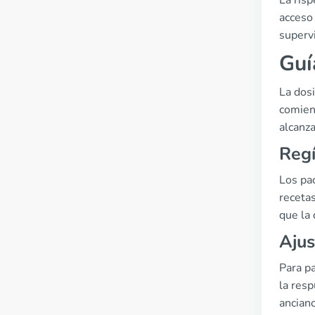
La ris
acceso
supervi
Guí
La dosi
comienz
alcanz
Regí
Los pa
recetas
que la 
Ajus
Para p
la resp
ancian