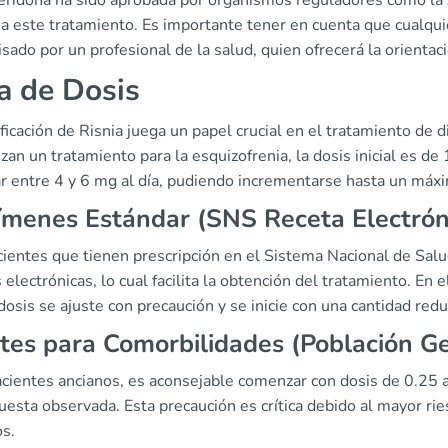
peridona ha sido aprobada por organismos reguladores como la
 a este tratamiento. Es importante tener en cuenta que cualq
sado por un profesional de la salud, quien ofrecerá la orientac
a de Dosis
ficación de Risnia juega un papel crucial en el tratamiento de 
an un tratamiento para la esquizofrenia, la dosis inicial es de 
ar entre 4 y 6 mg al día, pudiendo incrementarse hasta un máx
menes Estándar (SNS Receta Electrón
cientes que tienen prescripción en el Sistema Nacional de Salu
 electrónicas, lo cual facilita la obtención del tratamiento. En
dosis se ajuste con precaución y se inicie con una cantidad redu
tes para Comorbilidades (Población Ger
acientes ancianos, es aconsejable comenzar con dosis de 0.25 
uesta observada. Esta precaución es crítica debido al mayor r
os.