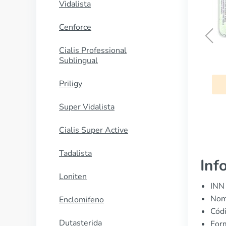
Vidalista
Cenforce
Cialis Professional
Tofranil
Sublingual
Priligy
COMPRAR AHORA
Super Vidalista
Cialis Super Active
Tadalista
Inf
Loniten
INN 
Nomb
Enclomifeno
Cód
Dutasterida
Form