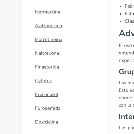
Fabr
Ivermectina
Esta
Clas
Azitromicina
Adv
Isotretinoina
El uso 
entend
Naltrexona
risper
Finasterida
Grup
Cytotec
Las mu
Esto es
Itraconazol
donde l
con la
Furosemida
Inte
Doxiciclina
Los pac