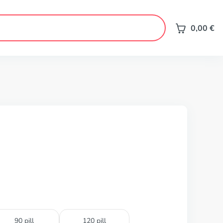
0,00
€
90 pill
120 pill