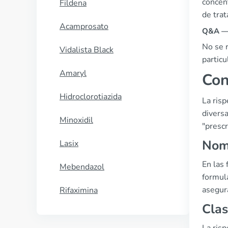
concen
Fildena
de tra
Acamprosato
Q&A — 
No se 
Vidalista Black
particu
Amaryl
Con
Hidroclorotiazida
La ris
diversa
Minoxidil
"presc
Nom
Lasix
En las
Mebendazol
formula
asegur
Rifaximina
Clas