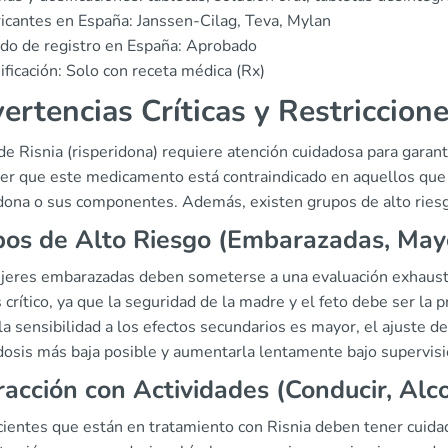
icantes en España: Janssen-Cilag, Teva, Mylan
do de registro en España: Aprobado
ificación: Solo con receta médica (Rx)
ertencias Críticas y Restriccion
de Risnia (risperidona) requiere atención cuidadosa para garan
er que este medicamento está contraindicado en aquellos que p
idona o sus componentes. Además, existen grupos de alto riesg
os de Alto Riesgo (Embarazadas, Mayo
jeres embarazadas deben someterse a una evaluación exhaustiva
 crítico, ya que la seguridad de la madre y el feto debe ser la pr
a sensibilidad a los efectos secundarios es mayor, el ajuste d
 dosis más baja posible y aumentarla lentamente bajo supervis
racción con Actividades (Conducir, Alc
ientes que están en tratamiento con Risnia deben tener cuidad