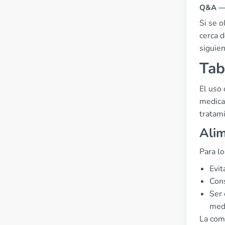
Q&A — 
Si se 
cerca d
siguie
Tab
El uso 
medicam
tratam
Alim
Para l
Evit
Cons
Ser 
medi
La comb