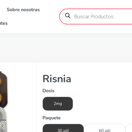
Sobre nosotras
Búsqueda
de
productos
ntes
Risnia
Dosis
2mg
Paquete
30 pill
60 pill