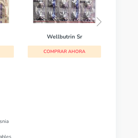
Heipram
COMPRAR AHORA
A
snia
rables