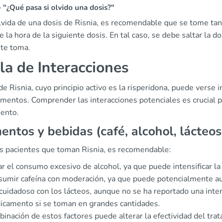
"¿Qué pasa si olvido una dosis?"
olvida de una dosis de Risnia, es recomendable que se tome ta
e la hora de la siguiente dosis. En tal caso, se debe saltar la do
nte toma.
la de Interacciones
de Risnia, cuyo principio activo es la risperidona, puede verse 
entos. Comprender las interacciones potenciales es crucial par
iento.
entos y bebidas (café, alcohol, lácteos
os pacientes que toman Risnia, es recomendable:
ar el consumo excesivo de alcohol, ya que puede intensificar l
umir cafeína con moderación, ya que puede potencialmente aum
cuidadoso con los lácteos, aunque no se ha reportado una intera
camento si se toman en grandes cantidades.
inación de estos factores puede alterar la efectividad del trat