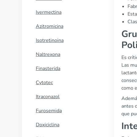
Fabr
Ivermectina
Esta
Clas
Azitromicina
Gru
Isotretinoina
Pol
Naltrexona
Es crít
Las muj
Finasterida
lactan
consec
Cytotec
como e
Itraconazol
Además
antes 
Furosemida
que pu
Int
Doxiciclina