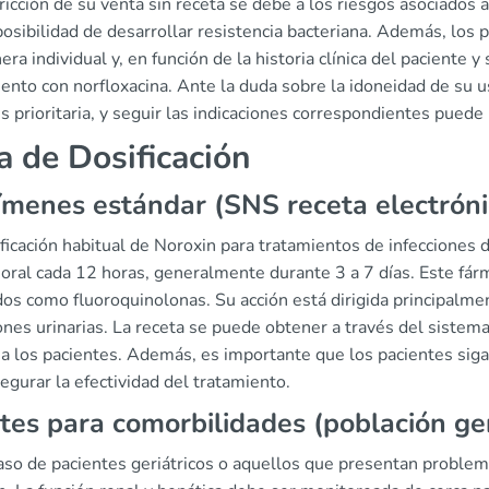
ricción de su venta sin receta se debe a los riesgos asociados
posibilidad de desarrollar resistencia bacteriana. Además, los 
ra individual y, en función de la historia clínica del paciente 
ento con norfloxacina. Ante la duda sobre la idoneidad de su 
s prioritaria, y seguir las indicaciones correspondientes puede 
a de Dosificación
menes estándar (SNS receta electróni
ficación habitual de Noroxin para tratamientos de infecciones 
 oral cada 12 horas, generalmente durante 3 a 7 días. Este fár
os como fluoroquinolonas. Su acción está dirigida principalmen
ones urinarias. La receta se puede obtener a través del sistema
 a los pacientes. Además, es importante que los pacientes sig
egurar la efectividad del tratamiento.
tes para comorbilidades (población geri
aso de pacientes geriátricos o aquellos que presentan problem