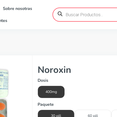
Sobre nosotras
Búsqueda
de
productos
ntes
Noroxin
Dosis
400mg
Paquete
30 pill
60 pill