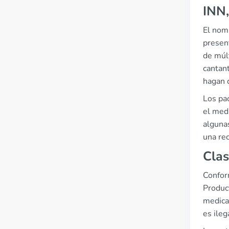
INN
El nomb
presen
de múl
cantan
hagan 
Los pac
el med
alguna
una re
Clas
Confor
Product
medicam
es ileg