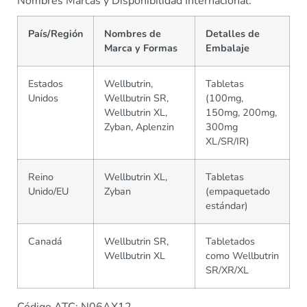
Nombres Marcas y Disponibilidad Internacional:
País/Región
Nombres de
Detalles de
Marca y Formas
Embalaje
Estados
Wellbutrin,
Tabletas
Unidos
Wellbutrin SR,
(100mg,
Wellbutrin XL,
150mg, 200mg,
Zyban, Aplenzin
300mg
XL/SR/IR)
Reino
Wellbutrin XL,
Tabletas
Unido/EU
Zyban
(empaquetado
estándar)
Canadá
Wellbutrin SR,
Tabletados
Wellbutrin XL
como Wellbutrin
SR/XR/XL
Código ATC: N06AX12